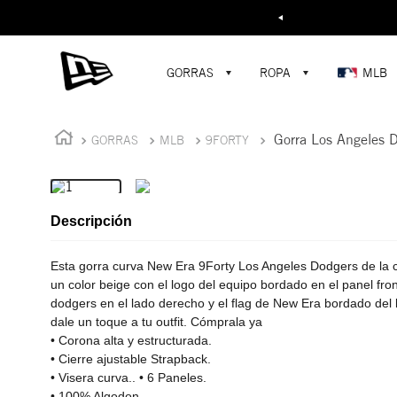
Buscar...
¡D
GORRAS
ROPA
MLB
Gorra Los Angeles 
GORRAS
MLB
9FORTY
Descripción
Esta gorra curva New Era 9Forty Los Angeles Dodgers de la 
un color beige con el logo del equipo bordado en el panel fron
dodgers en el lado derecho y el flag de New Era bordado del 
dale un toque a tu outfit. Cómprala ya
• Corona alta y estructurada.
• Cierre ajustable Strapback.
• Visera curva.. • 6 Paneles.
• 100% Algodon .