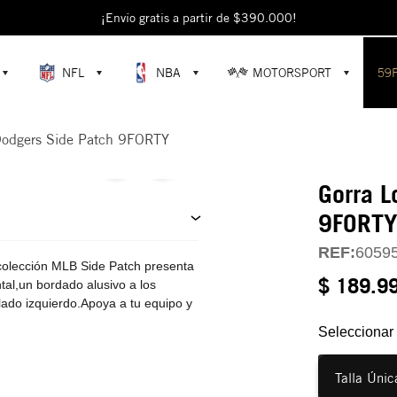
escubre colecciones exclusivas en la tienda oficial de New Era en Colomb
¡Envío gratis a partir de $390.000!
NFL
NBA
MOTORSPORT
59
Dodgers Side Patch 9FORTY
Gorra L
9FORT
REF:
6059
colección MLB Side Patch presenta
$ 189.9
tal,un bordado alusivo a los
lado izquierdo.Apoya a tu equipo y
Seleccionar 
Talla Únic