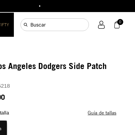
ia!
0
Buscar
FIFTY
os Angeles Dodgers Side Patch
Y
5218
90
Guía de tallas
talla
a