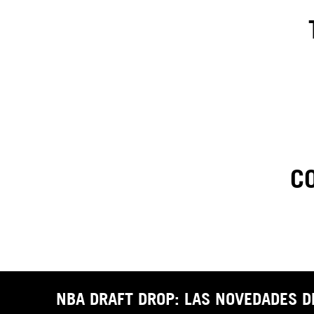
C
1
.
C
t
NBA DRAFT DROP: LAS NOVEDADES 