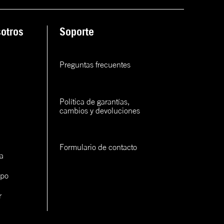
ana
otros
Soporte
rva
rva
Preguntas frecuentes
rva
Política de garantías, 
cambios y devoluciones
Formulario de contacto
a
con un
ipo
cerlo
r