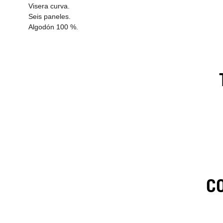
Visera curva.
Seis paneles.
Algodón 100 %.
C
1
.
C
t