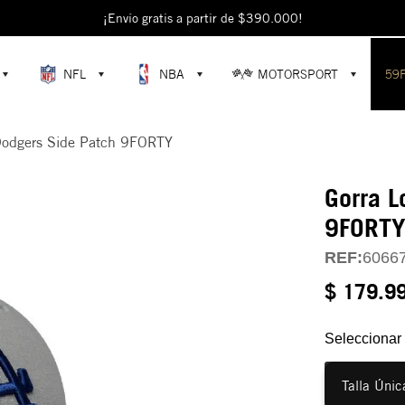
escubre colecciones exclusivas en la tienda oficial de New Era en Colomb
¡Envío gratis a partir de $390.000!
NFL
NBA
MOTORSPORT
59
Dodgers Side Patch 9FORTY
Gorra L
9FORT
REF:
6066
$ 179.9
Seleccionar 
Talla Únic