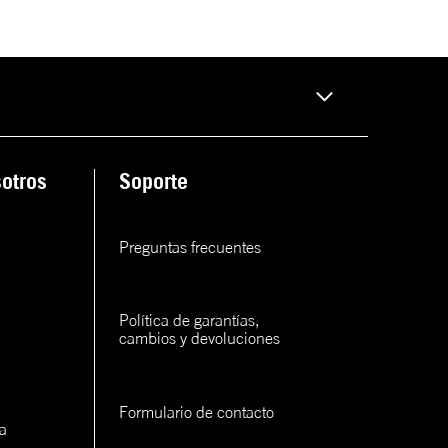
rva
ana
rva
otros
Soporte
rva
rva
Preguntas frecuentes
Política de garantías, 
cambios y devoluciones
con un
Formulario de contacto
cerlo
a