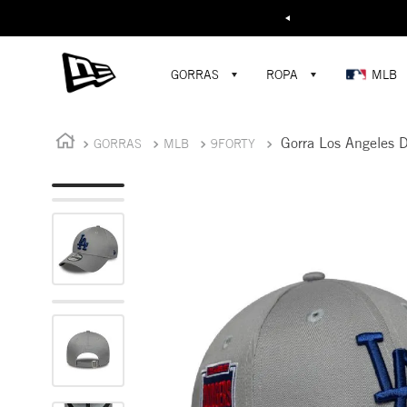
Buscar...
¡D
GORRAS
ROPA
MLB
Gorra Los Angeles 
GORRAS
MLB
9FORTY