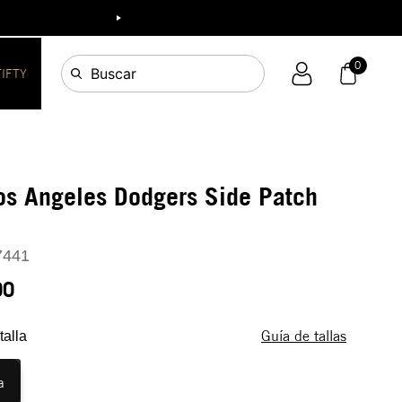
ia!
0
Buscar
FIFTY
os Angeles Dodgers Side Patch
Y
7441
90
Guía de tallas
talla
a