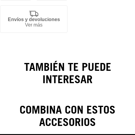
Envíos y devoluciones
Gorra
Ver más
Los
Angeles
Dodgers
TAMBIÉN TE PUEDE
World
INTERESAR
Series
59FIFTY
COMBINA CON ESTOS
ACCESORIOS
CAMBIOS Y DEVOLUCIONES