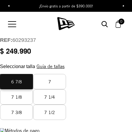
¡Envío gratis a partir de $390.000!
Gorra Los Angeles
Dodgers World Series
0
59FIFTY
REF:
60293237
$ 249.990
Guía de tallas
Seleccionar talla
6 7/8
7
7 1/8
7 1/4
7 3/8
7 1/2