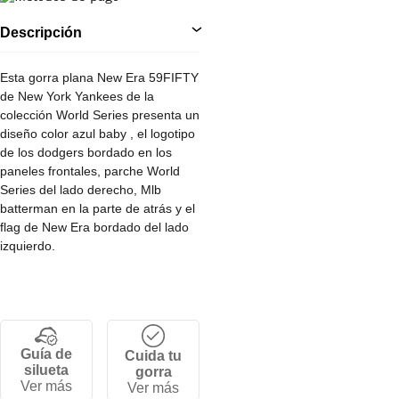
Descripción
Esta gorra plana New Era 59FIFTY
de New York Yankees de la
colección World Series presenta un
diseño color azul baby , el logotipo
de los dodgers bordado en los
paneles frontales, parche World
Series del lado derecho, Mlb
batterman en la parte de atrás y el
flag de New Era bordado del lado
izquierdo.
•Corona alta y estructurada de 6
paneles.
•Cierre por tallas ajustable.
Guía de
Cuida tu
•Visera plana.
silueta
gorra
•100% Algodon.
Ver más
Ver más
•100% Lana.