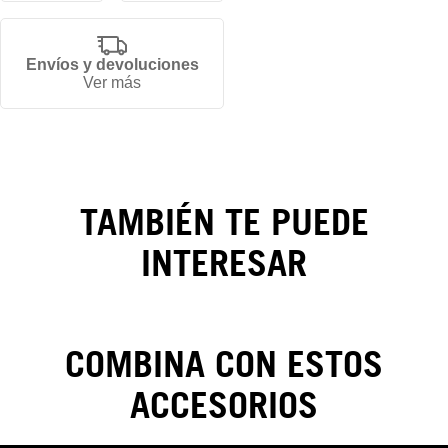
Envíos y devoluciones
Gorra
Ver más
Los
Angeles
Dodgers
TAMBIÉN TE PUEDE
Night
INTERESAR
Out
59FIFTY
COMBINA CON ESTOS
ACCESORIOS
CAMBIOS Y DEVOLUCIONES