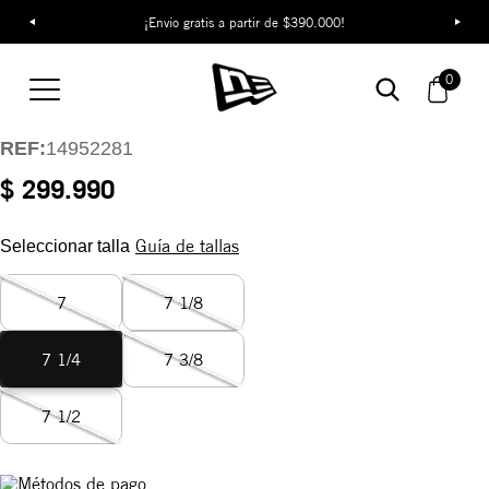
¡Envío gratis a partir de $390.000!
Gorra Los Angeles
Dodgers Night Out
0
59FIFTY
REF:
14952281
$ 299.990
Guía de tallas
Seleccionar talla
7
7 1/8
7 1/4
7 3/8
7 1/2