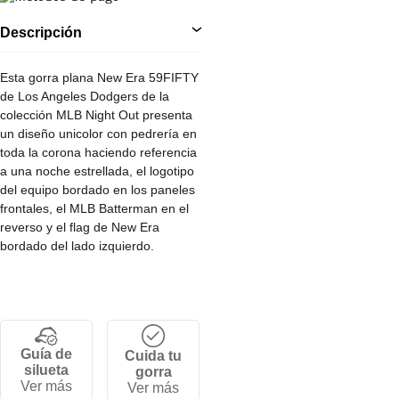
Descripción
Esta gorra plana New Era 59FIFTY
de Los Angeles Dodgers de la
colección MLB Night Out presenta
un diseño unicolor con pedrería en
toda la corona haciendo referencia
a una noche estrellada, el logotipo
del equipo bordado en los paneles
frontales, el MLB Batterman en el
reverso y el flag de New Era
bordado del lado izquierdo.
• Corona alta y estructurada de 6
paneles.
• Cierre ajustable por tallas.
• Visera plana.
Guía de
Cuida tu
• 100% Poliéster.
silueta
gorra
Ver más
Ver más