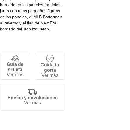
bordado en los paneles frontales,
junto con unas pequeñas figuras
en los paneles, el MLB Batterman
al reverso y el flag de New Era
bordado del lado izquierdo.
• Corona alta y estructurada de 6
paneles.
• Ajuste por tallas.
• Visera plana.
Guía de
Cuida tu
• 100% poliéster.
silueta
gorra
Ver más
Ver más
Envíos y devoluciones
Ver más