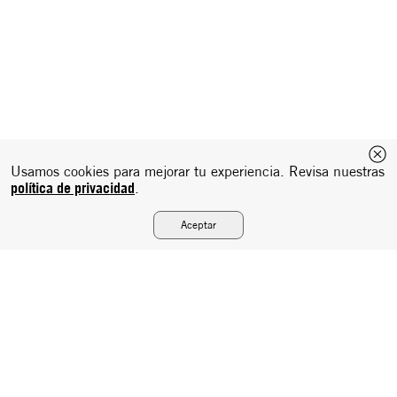
Usamos cookies para mejorar tu experiencia. Revisa nuestras
política de privacidad
.
Aceptar
NBA DRAFT DROP: LAS NOVEDADES DE
CANCHA EN NEW ERA
Suscríbete a nuestro newsletter