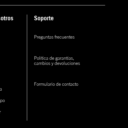
ana
otros
Soporte
rva
rva
Preguntas frecuentes
rva
Política de garantías, 
cambios y devoluciones
Formulario de contacto
a
con un
ipo
cerlo
r