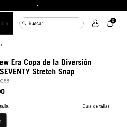
ia!
0
Buscar
FIFTY
p
ew Era Copa de la Diversión
SEVENTY Stretch Snap
9288
90
Guía de tallas
talla
a