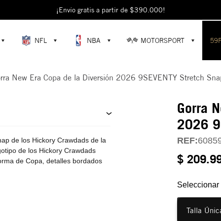
escubre colecciones exclusivas en la tienda oficial de New Era en Colomb
¡Envío gratis a partir de $390.000!
NFL
NBA
MOTORSPORT
59
rra New Era Copa de la Diversión 2026 9SEVENTY Stretch Sna
Gorra N
2026 9
REF:
6085
ap de los Hickory Crawdads de la
gotipo de los Hickory Crawdads
$ 209.9
orma de Copa, detalles bordados
Seleccionar 
Talla Únic