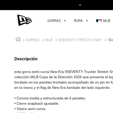
Buscar...
¡D
GORRAS
ROPA
MLB
Go
GORRAS
MLB
9SEVENTY STRETCH SNAP
Descripción
esta gorra semi curva New Era 9SEVENTY Trucker Stretch Sn
colección MiLB Copa de la Diversión 2026 que presenta el lo
bordado en los paneles frontales acompañado de un pin en f
en la visera y el flag de New Era bordado del lado izquierdo.
• Corona media y estructurada de 6 paneles.
• Cierre snapback ajustable.
• Visera semi curva.