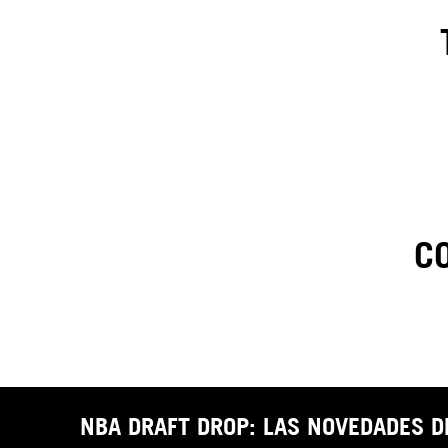
C
1
.
C
t
NBA DRAFT DROP: LAS NOVEDADES 