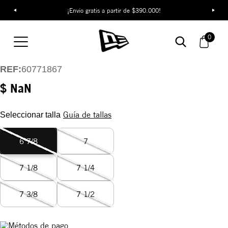
¡Descubre colecciones exclusivas en la tienda oficial de New Era
¡Envío gratis a partir de $390.000!
en Colombia!
Gorra New York Mets
Subway Series
0
59FIFTY
REF:
60771867
$ NaN
Guía de tallas
Seleccionar talla
6 7/8
7
7 1/8
7 1/4
7 3/8
7 1/2