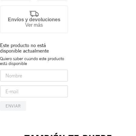
Envíos y devoluciones
Ver más
Este producto no está
disponible actualmente
Gorra
Quiero saber cuando este producto
está disponible
New
York
Mets
Subway
ENVIAR
Series
59FIFTY