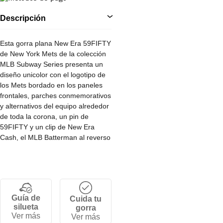
Descripción
Esta gorra plana New Era 59FIFTY
de New York Mets de la colección
MLB Subway Series presenta un
diseño unicolor con el logotipo de
los Mets bordado en los paneles
frontales, parches conmemorativos
y alternativos del equipo alrededor
de toda la corona, un pin de
59FIFTY y un clip de New Era
Cash, el MLB Batterman al reverso
y el flag de New Era bordado en el
lado izquierdo.
• Corona alta y estructurada de 6
paneles.
Guía de
Cuida tu
• Cierre ajustable por tallas.
silueta
gorra
• Visera plana.
Ver más
Ver más
• 100% poliéster.