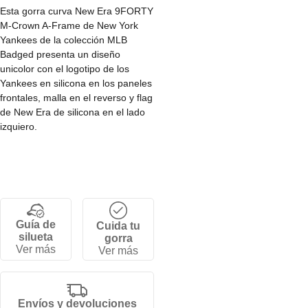
Esta gorra curva New Era 9FORTY
M-Crown A-Frame de New York
Yankees de la colección MLB
Badged presenta un diseño
unicolor con el logotipo de los
Yankees en silicona en los paneles
frontales, malla en el reverso y flag
de New Era de silicona en el lado
izquiero.
• Corona AF y estructurada de 6
paneles.
• Cierre a preción ajustable.
• Visera curva.
• 100% poliéster.
Guía de
Cuida tu
silueta
gorra
Ver más
Ver más
Envíos y devoluciones