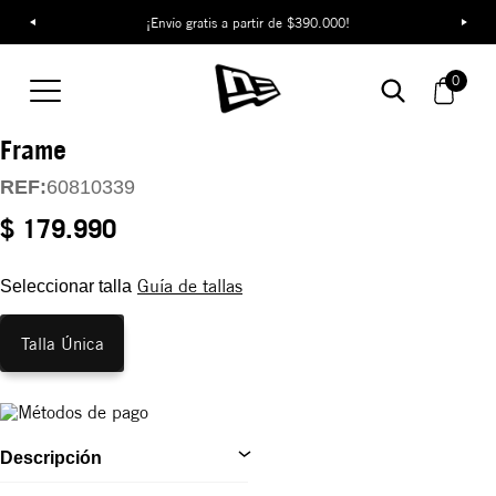
¡Envío gratis a partir de $390.000!
Gorra New York
Yankees Badged
0
9FORTY M-Crown A-
Frame
REF:
60810339
$ 179.990
Guía de tallas
Seleccionar talla
Talla Única
Descripción