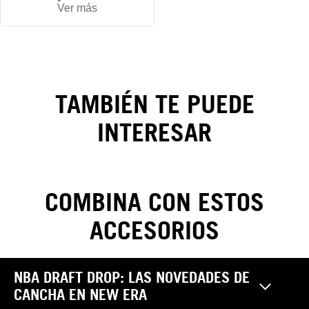
Gorra
Ver más
New
York
Yankees
TAMBIÉN TE PUEDE
Badged
INTERESAR
9FORTY
M-
Crown
COMBINA CON ESTOS
A-Frame
ACCESORIOS
CAMBIOS Y DEVOLUCIONES
NBA DRAFT DROP: LAS NOVEDADES DE
Realiza tus cambios y devoluciones sin costo. Las
CANCHA EN NEW ERA
Pantalones
reclamaciones por garantía, cambio y/o devolución de
¿Cómo saber mi