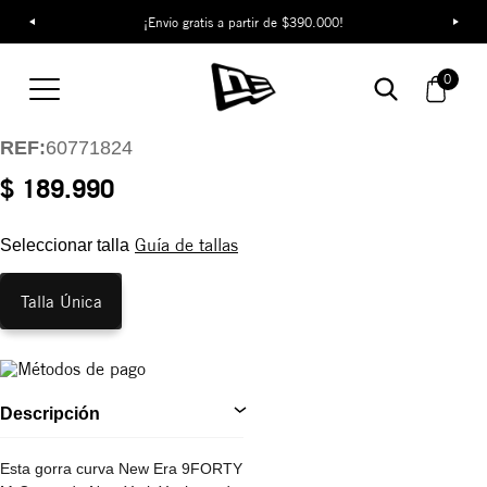
¡Envío gratis a partir de $390.000!
Gorra New York
Yankees Cord 9FORTY
0
M-Crown
REF:
60771824
$ 189.990
Guía de tallas
Seleccionar talla
Talla Única
Descripción
Esta gorra curva New Era 9FORTY