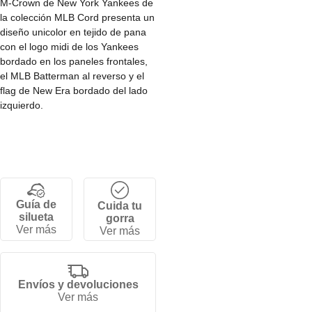
M-Crown de New York Yankees de
la colección MLB Cord presenta un
diseño unicolor en tejido de pana
con el logo midi de los Yankees
bordado en los paneles frontales,
el MLB Batterman al reverso y el
flag de New Era bordado del lado
izquierdo.
• Corona baja y estructurada de 6
paneles.
• Cierre strapback ajustable.
• Visera curva.
• 100% algodón.
Guía de
Cuida tu
silueta
gorra
Ver más
Ver más
Envíos y devoluciones
Ver más