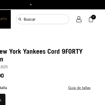
ia!
0
Buscar
FIFTY
New York Yankees Cord 9FORTY
n
1825
90
Guía de tallas
talla
a