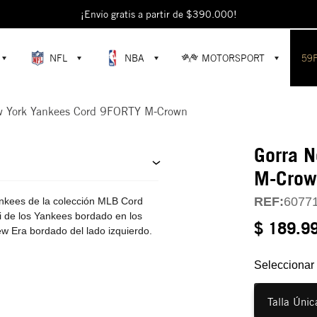
escubre colecciones exclusivas en la tienda oficial de New Era en Colomb
¡Envío gratis a partir de $390.000!
NFL
NBA
MOTORSPORT
59
w York Yankees Cord 9FORTY M-Crown
Gorra 
M-Crow
REF:
6077
kees de la colección MLB Cord
di de los Yankees bordado en los
$ 189.9
ew Era bordado del lado izquierdo.
Seleccionar 
Talla Únic