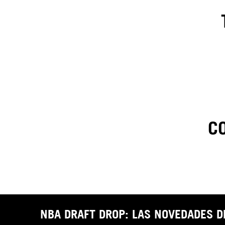
C
1
.
C
t
NBA DRAFT DROP: LAS NOVEDADES 