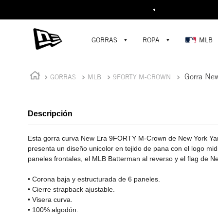
Buscar...
¡D
GORRAS
ROPA
MLB
Gorra Ne
GORRAS
MLB
9FORTY M-CROWN
Descripción
Esta gorra curva New Era 9FORTY M-Crown de New York Yan
presenta un diseño unicolor en tejido de pana con el logo mi
paneles frontales, el MLB Batterman al reverso y el flag de N
• Corona baja y estructurada de 6 paneles.
• Cierre strapback ajustable.
• Visera curva.
• 100% algodón.