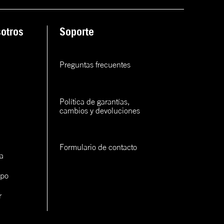
ana
otros
Soporte
rva
rva
Preguntas frecuentes
rva
Política de garantías, 
cambios y devoluciones
Formulario de contacto
a
con un
ipo
cerlo
r