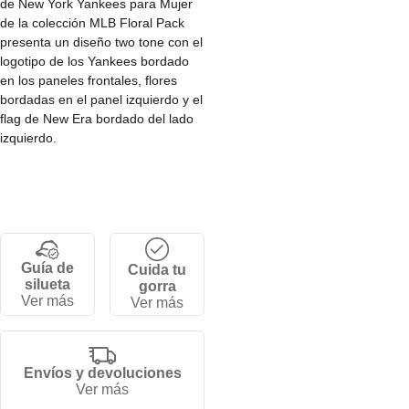
de New York Yankees para Mujer
de la colección MLB Floral Pack
presenta un diseño two tone con el
logotipo de los Yankees bordado
en los paneles frontales, flores
bordadas en el panel izquierdo y el
flag de New Era bordado del lado
izquierdo.
• Corona baja y estructurada de 6
paneles.
• Cierre de velcro ajustable.
• Visera curva.
• 100% algodón.
Guía de
Cuida tu
silueta
gorra
Ver más
Ver más
Envíos y devoluciones
Ver más