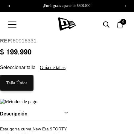
¡Envío gratis a partir de $390.000!
Gorra New York
Yankees Floral Pack
0
9FORTY
REF:
60916331
$ 199.990
Seleccionar talla
Guía de tallas
Talla Única
Descripción
Esta gorra curva New Era 9FORTY