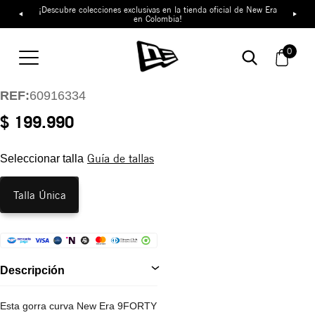
¡Descubre colecciones exclusivas en la tienda oficial de New Era
en Colombia!
Gorra New York
Yankees Floral Pack
0
9FORTY
REF:
60916334
$ 199.990
Guía de tallas
Seleccionar talla
Talla Única
Descripción
Esta gorra curva New Era 9FORTY