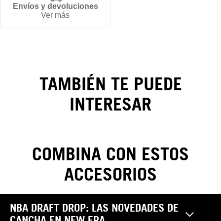
Envíos y devoluciones
Gorra
Ver más
New
York
Yankees
TAMBIÉN TE PUEDE
Glow In
INTERESAR
The
Dark
COMBINA CON ESTOS
59FIFTY
ACCESORIOS
CAMBIOS Y DEVOLUCIONES
NBA DRAFT DROP: LAS NOVEDADES DE
Realiza tus cambios y devoluciones sin costo. Las
Pantalones
CANCHA EN NEW ERA
reclamaciones por garantía, cambio y/o devolución de