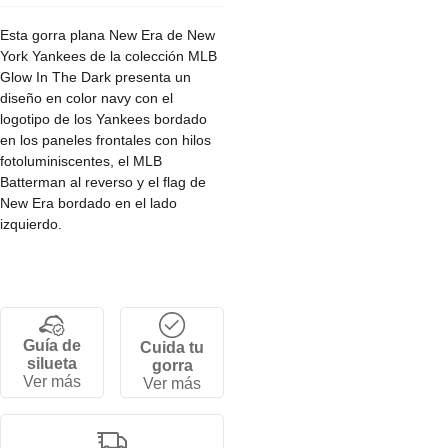
Esta gorra plana New Era de New
York Yankees de la colección MLB
Glow In The Dark presenta un
diseño en color navy con el
logotipo de los Yankees bordado
en los paneles frontales con hilos
fotoluminiscentes, el MLB
Batterman al reverso y el flag de
New Era bordado en el lado
izquierdo.
• Corona alta y estructurada de 6
paneles.
• Cierre strapback ajustable.
• Visera semi curva.
Guía de
Cuida tu
• 100% poliéster.
silueta
gorra
Ver más
Ver más