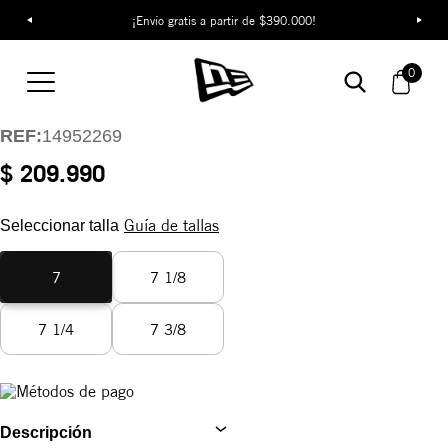
¡Envío gratis a partir de $390.000!
Gorra New York
Yankees Glow In The
0
Dark 59FIFTY
REF:
14952269
$ 209.990
Guía de tallas
Seleccionar talla
7
7 1/8
7 1/4
7 3/8
Descripción