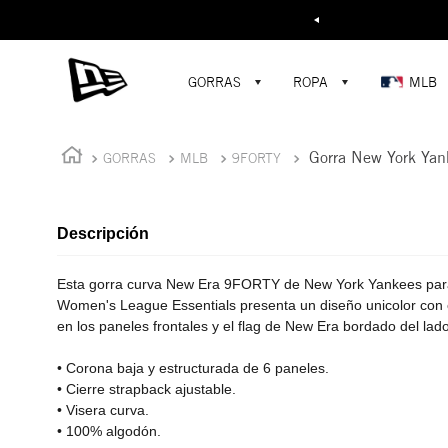
Buscar...
¡D
GORRAS
ROPA
MLB
Gorra New York Yan
GORRAS
MLB
9FORTY
Descripción
Esta gorra curva New Era 9FORTY de New York Yankees para
Women's League Essentials presenta un diseño unicolor con 
en los paneles frontales y el flag de New Era bordado del lado
• Corona baja y estructurada de 6 paneles.
• Cierre strapback ajustable.
• Visera curva.
• 100% algodón.