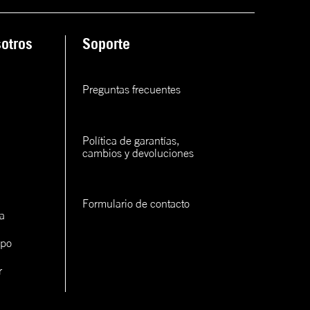
ana
otros
Soporte
rva
rva
Preguntas frecuentes
rva
Política de garantías, 
cambios y devoluciones
Formulario de contacto
a
con un
ipo
cerlo
r