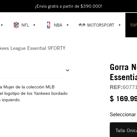
escubre colecciones exclusivas en la tienda oficial de New Era en Colomb
¡Envío gratis a partir de $390.000!
NFL
NBA
MOTORSPORT
59
kees League Essential 9FORTY
Gorra 
Essenti
REF:
6077
 Mujer de la colección MLB
el logotipo de los Yankees bordado
$ 169.9
 izquierdo.
Seleccionar 
Talla Únic