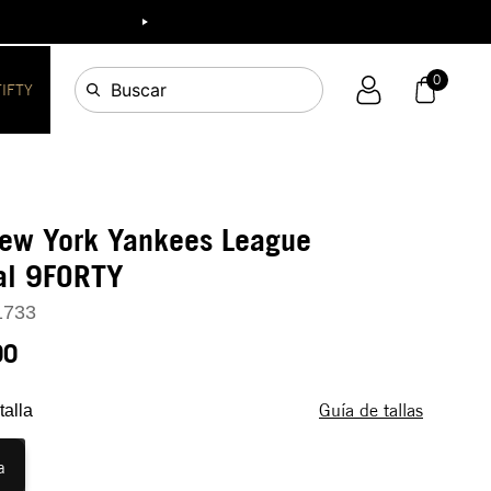
ia!
0
Buscar
FIFTY
New York Yankees League
al 9FORTY
1733
90
Guía de tallas
talla
a