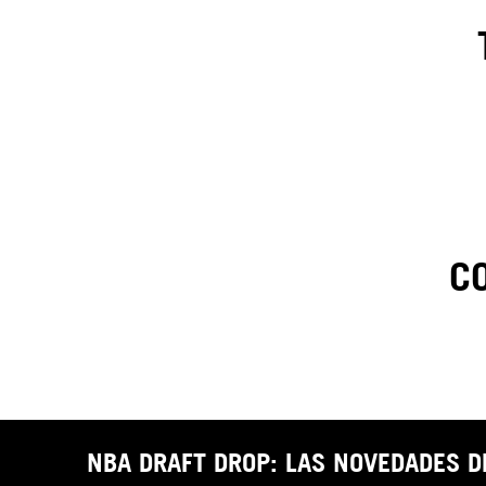
C
1
.
C
t
NBA DRAFT DROP: LAS NOVEDADES 