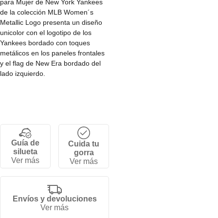
para Mujer de New York Yankees
de la colección MLB Women´s
Metallic Logo presenta un diseño
unicolor con el logotipo de los
Yankees bordado con toques
metálicos en los paneles frontales
y el flag de New Era bordado del
lado izquierdo.
• Corona baja y estructurada de 6
paneles.
• Cierre strapback ajustable.
• Visera curva.
• 100% algodón.
Guía de
Cuida tu
silueta
gorra
Ver más
Ver más
Envíos y devoluciones
Ver más