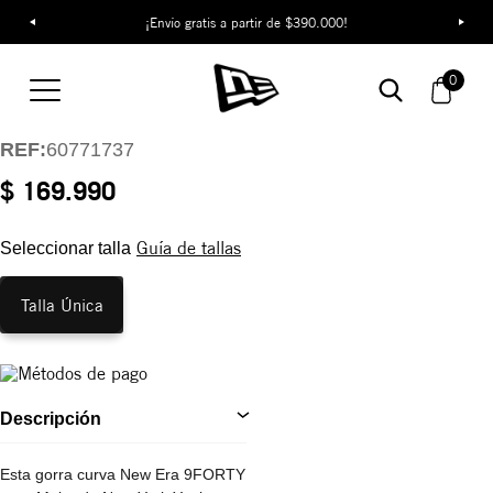
¡Envío gratis a partir de $390.000!
Gorra New York
Yankees Metallic
0
Logo 9FORTY
REF:
60771737
$ 169.990
Guía de tallas
Seleccionar talla
Talla Única
Descripción
Esta gorra curva New Era 9FORTY