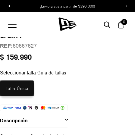
¡Envío gratis a partir de $390.000!
Gorra New York
0
Yankees Floral
9FORTY
REF:
60667627
$ 159.990
Guía de tallas
Seleccionar talla
Talla Única
Descripción