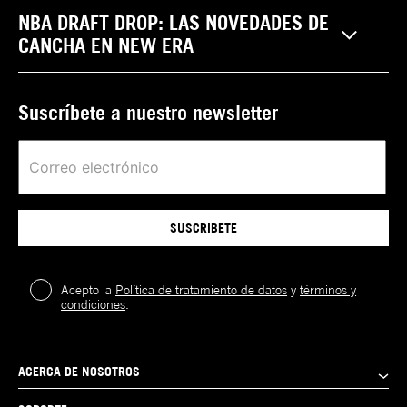
Realiza tus cambios y devoluciones sin costo. Las
Pantalones
reclamaciones por garantía, cambio y/o devolución de
NBA DRAFT DROP: LAS NOVEDADES DE
¿Cómo saber mi
Encuentra tu estilo
Cuida tu Gorra
productos NEW ERA pueden ser efectuadas por el
CANCHA EN NEW ERA
Pecho
talla de gorras
Talla
cliente a través de las tiendas físicas a nivel nacional
(Cm)
Cintura
Cadera
New Era?
o para las compras hechas en la página web de
Talla
1
.
Cuídalas: Usa accesorios como los Cap
XS
87-92
(Cm)
(Cm)
Silueta
59FIFTY
acuerdo con las siguientes condiciones que puedes
Carriers. Además de proteger tus gorras,
Suscríbete a nuestro newsletter
XS
66-70
94-98
consultar
aquí
.
S
92-97
evitarás que pierdan su forma y las
Ajuste
A la medida
Consigue una
mantendrás limpias.
98-
cinta métrica
97-
S
70-74
M
Corona
Alta
Búsca el punto
102
102
más ancho de
102-
102-
Visera
Plana
M
75-78
tu cabeza y
L
106
107
mide la
106-
circunferencia.
107-
Silueta
LP 59FIFTY
L
78-82
XL
110
Idealmente
115
SUSCRIBETE
Ajuste
A la medida
colócala donde
110-
115-
XL
82-86
te gustaría que
2XL
114
123
Corona
Baja-Redonda
te quede la
114-
gorra.
2XL
86-90
Visera
Curva
Acepto la
Política de tratamiento de datos
y
términos y
118
Compara los
condiciones
.
centimetros
obtenidos con
Silueta
9FIFTY
la tabla de
Ajuste
Ajustable
tallas.
Ten en cuenta
ACERCA DE NOSOTROS
Corona
Alta
que pueden
existir