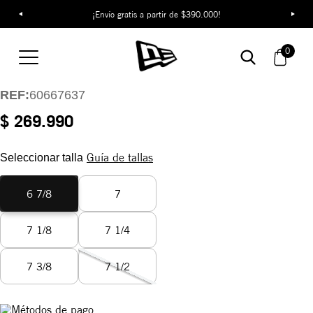
¡Envío gratis a partir de $390.000!
Gorra New York
Yankees Food Icon
0
59FIFTY
REF:
60667637
$ 269.990
Guía de tallas
Seleccionar talla
6 7/8
7
7 1/8
7 1/4
7 3/8
7 1/2