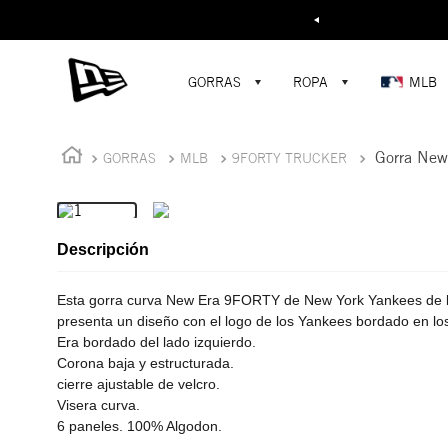
Buscar...
¡D
GORRAS
ROPA
MLB
Gorra New
GORRAS
MLB
9FORTY TRUCKER
Descripción
Esta gorra curva New Era 9FORTY de New York Yankees de l
presenta un diseño con el logo de los Yankees bordado en los
Era bordado del lado izquierdo.
Corona baja y estructurada.
cierre ajustable de velcro.
Visera curva.
6 paneles. 100% Algodon.