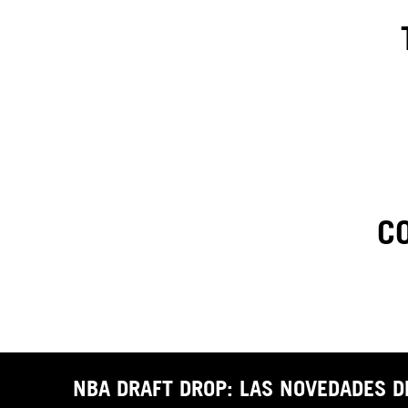
C
1
.
C
t
NBA DRAFT DROP: LAS NOVEDADES 