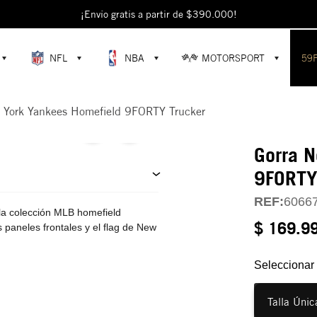
escubre colecciones exclusivas en la tienda oficial de New Era en Colomb
¡Envío gratis a partir de $390.000!
NFL
NBA
MOTORSPORT
59
 York Yankees Homefield 9FORTY Trucker
Gorra 
9FORTY
REF:
6066
a colección MLB homefield
$ 169.9
 paneles frontales y el flag de New
Seleccionar 
Talla Únic