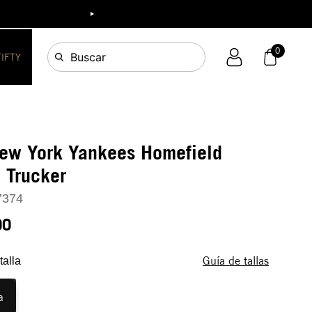
ia!
0
Buscar
FIFTY
New York Yankees Homefield
 Trucker
7374
90
Guía de tallas
talla
a