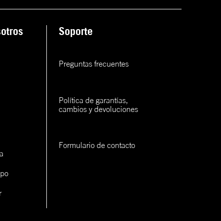
ana
otros
Soporte
rva
rva
Preguntas frecuentes
rva
Política de garantías, 
cambios y devoluciones
Formulario de contacto
a
con un
ipo
cerlo
r