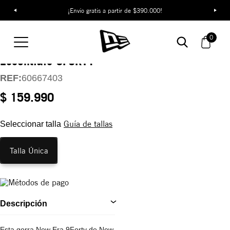
¡Envío gratis a partir de $390.000!
Gorra New York
0
Yankees League
Essentials 9FORTY
REF:
60667403
$ 159.990
Guía de tallas
Seleccionar talla
Talla Única
Descripción
Esta gorra New Era 9Forty de New