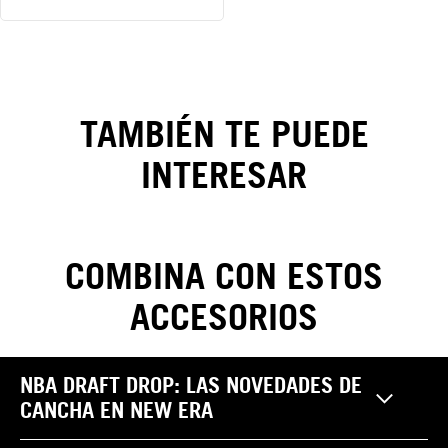
Gorra
New York
TAMBIÉN TE PUEDE
Yankees
INTERESAR
League
Essentials
9FORTY
COMBINA CON ESTOS
ACCESORIOS
CAMBIOS Y DEVOLUCIONES
NBA DRAFT DROP: LAS NOVEDADES DE
Realiza tus cambios y devoluciones sin costo. Las
CANCHA EN NEW ERA
Pantalones
reclamaciones por garantía, cambio y/o devolución de
¿Cómo saber mi
productos NEW ERA pueden ser efectuadas por el