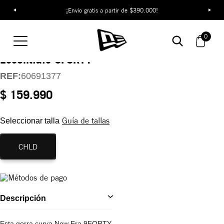
¡Envío gratis a partir de $390.000!
Gorra New York
0
Yankees League
Essentials 9FORTY
REF:
60691377
$ 159.990
Guía de tallas
Seleccionar talla
CHLD
Descripción
Esta gorra curva New Era 9FORTY