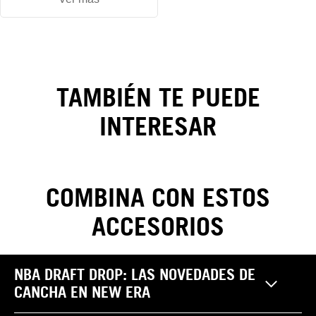
Gorra
New York
TAMBIÉN TE PUEDE
Yankees
INTERESAR
League
Essentials
9FORTY
COMBINA CON ESTOS
ACCESORIOS
CAMBIOS Y DEVOLUCIONES
NBA DRAFT DROP: LAS NOVEDADES DE
Realiza tus cambios y devoluciones sin costo. Las
CANCHA EN NEW ERA
Pantalones
reclamaciones por garantía, cambio y/o devolución de
¿Cómo saber mi