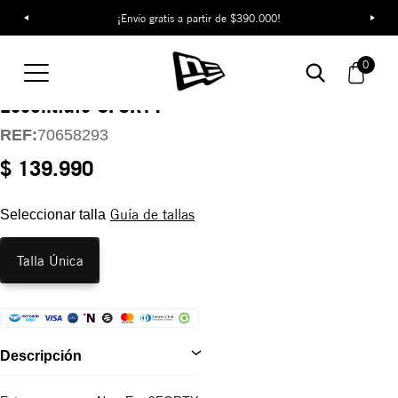
¡Envío gratis a partir de $390.000!
Gorra New York
0
Yankees League
Essentials 9FORTY
REF:
70658293
$ 139.990
Guía de tallas
Seleccionar talla
Talla Única
Descripción