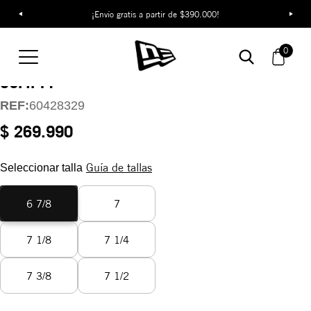
¡Envío gratis a partir de $390.000!
Gorra New York
0
Yankees Oasis
59FIFTY
REF:
60428329
$ 269.990
Guía de tallas
Seleccionar talla
6 7/8
7
7 1/8
7 1/4
7 3/8
7 1/2