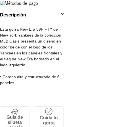
Descripción
Esta gorra New Era 59FIFTY de
New York Yankees de la colección
MLB Oasis presenta un diseño en
color beige con el logo de los
Yankees en los paneles frontales y
el flag de New Era bordado en el
lado izquierdo .
• Corona alta y estructurada de 6
paneles.
• Cierre por tallas ajustable.
• Visera plana.
• 97% Algodón 3% Elastano
Guía de
Cuida tu
silueta
gorra