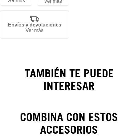
Ver más
Ver más
Envíos y devoluciones
Gorra
Ver más
New
York
Yankees
TAMBIÉN TE PUEDE
Oasis
INTERESAR
59FIFTY
COMBINA CON ESTOS
ACCESORIOS
CAMBIOS Y DEVOLUCIONES