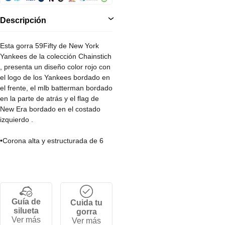
Descripción
Esta gorra 59Fifty de New York
Yankees de la colección Chainstich
, presenta un diseño color rojo con
el logo de los Yankees bordado en
el frente, el mlb batterman bordado
en la parte de atrás y el flag de
New Era bordado en el costado
izquierdo .
•Corona alta y estructurada de 6
paneles.
•Cierre por tallas.
•Visera plana.
•100% Poliéster.
•100% Lana.
Guía de
Cuida tu
•100% Algodón.
silueta
gorra
Ver más
Ver más