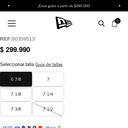
¡Envío gratis a partir de $390.000!
Gorra New York
Yankees Chain Stitch
0
59FIFTY
REF:
60359513
$ 299.990
Guía de tallas
Seleccionar talla
6 7/8
7
7 1/8
7 1/4
7 3/8
7 1/2