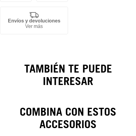
Envíos y devoluciones
Gorra
Ver más
New
York
Yankees
TAMBIÉN TE PUEDE
Chain
INTERESAR
Stitch
59FIFTY
COMBINA CON ESTOS
ACCESORIOS
CAMBIOS Y DEVOLUCIONES