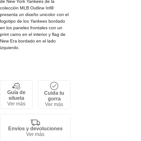
de New York Yankees de la
colección MLB Outline Infill
presenta un diseño unicolor con el
logotipo de los Yankees bordado
en los paneles frontales con un
print camo en el interior y flag de
New Era bordado en el lado
izquierdo.
• Corona baja y estructurada de 6
paneles.
• Cierre snapback ajustable.
• Visera curva.
• 100% algodón.
Guía de
Cuida tu
silueta
gorra
Ver más
Ver más
Envíos y devoluciones
Ver más