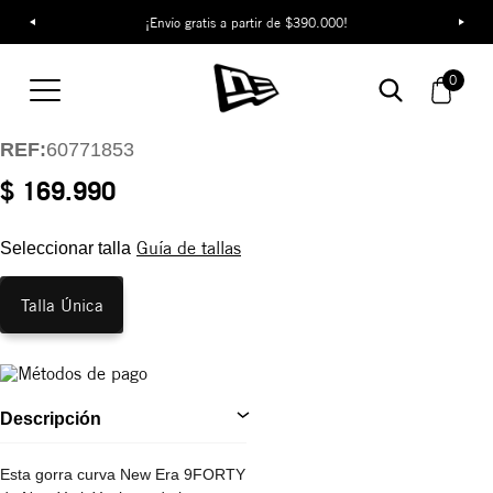
¡Envío gratis a partir de $390.000!
Gorra New York
Yankees Outline Infill
0
9FORTY
REF:
60771853
$ 169.990
Guía de tallas
Seleccionar talla
Talla Única
Descripción
Esta gorra curva New Era 9FORTY