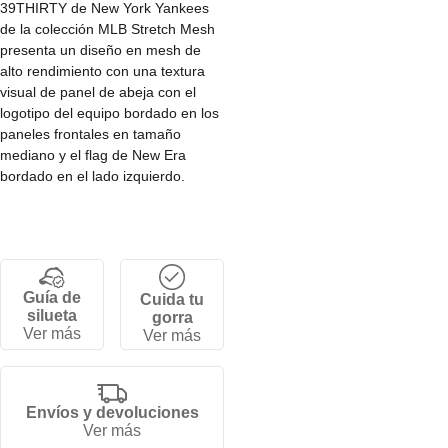
39THIRTY de New York Yankees
de la colección MLB Stretch Mesh
presenta un diseño en mesh de
alto rendimiento con una textura
visual de panel de abeja con el
logotipo del equipo bordado en los
paneles frontales en tamaño
mediano y el flag de New Era
bordado en el lado izquierdo.
• Corona baja y estructurada de 6
paneles.
• Ajuste stretch fit (por tallas).
• Visera curva.
Guía de
Cuida tu
• 100% poliéster.
silueta
gorra
Ver más
Ver más
Envíos y devoluciones
Ver más