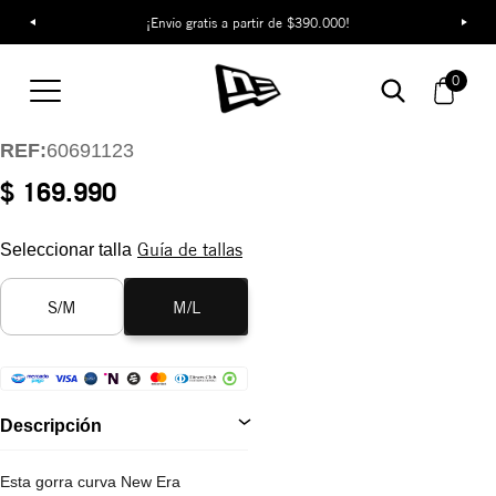
¡Envío gratis a partir de $390.000!
Gorra New York
Yankees Stretch Mesh
0
39THIRTY
REF:
60691123
$ 169.990
Guía de tallas
Seleccionar talla
S/M
M/L
Descripción
Esta gorra curva New Era