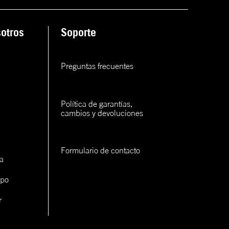
ana
otros
Soporte
rva
rva
Preguntas frecuentes
rva
Política de garantías, 
cambios y devoluciones
Formulario de contacto
a
con un
ipo
cerlo
r