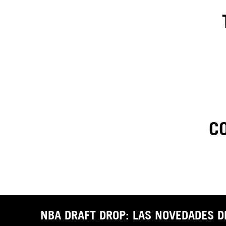
C
1
.
C
t
NBA DRAFT DROP: LAS NOVEDADES 