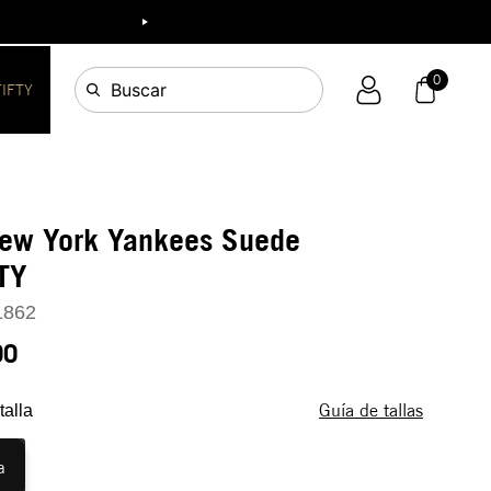
ia!
0
Buscar
FIFTY
New York Yankees Suede
TY
1862
90
Guía de tallas
talla
a