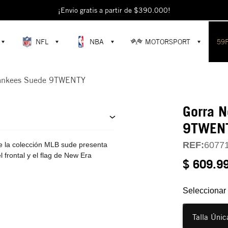
escubre colecciones exclusivas en la tienda oficial de New Era en Colomb
¡Envío gratis a partir de $390.000!
NFL
NBA
MOTORSPORT
59
Yankees Suede 9TWENTY
Gorra 
9TWEN
REF:
6077
 la colección MLB sude presenta
 frontal y el flag de New Era
$ 609.9
Seleccionar 
Talla Únic