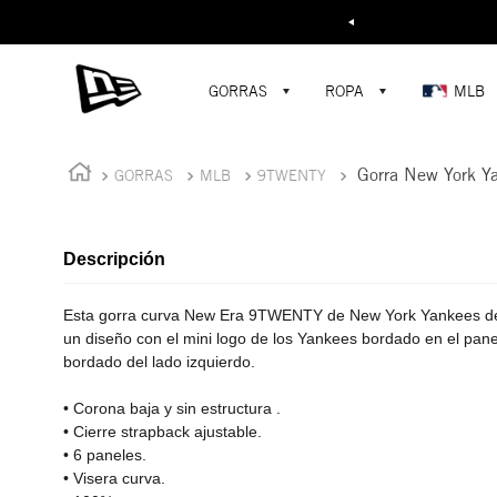
Buscar...
¡D
GORRAS
ROPA
MLB
Gorra New York 
GORRAS
MLB
9TWENTY
Descripción
Esta gorra curva New Era 9TWENTY de New York Yankees de
un diseño con el mini logo de los Yankees bordado en el panel
bordado del lado izquierdo.
• Corona baja y sin estructura .
• Cierre strapback ajustable.
• 6 paneles.
• Visera curva.