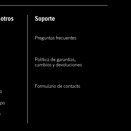
ana
otros
Soporte
rva
rva
Preguntas frecuentes
rva
Política de garantías, 
cambios y devoluciones
Formulario de contacto
a
con un
ipo
cerlo
r