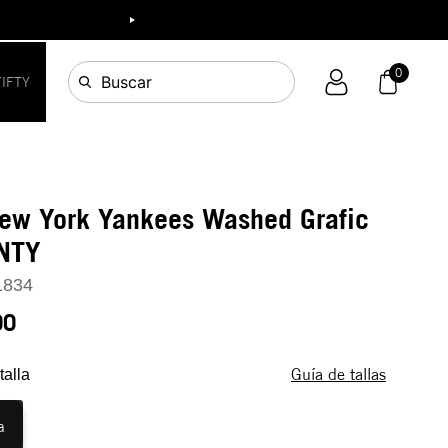
0
Buscar
FIFTY
New York Yankees Washed Grafic
NTY
1834
90
Guía de tallas
talla
a