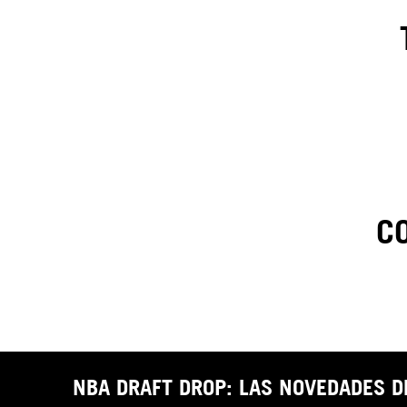
C
1
.
C
t
NBA DRAFT DROP: LAS NOVEDADES 