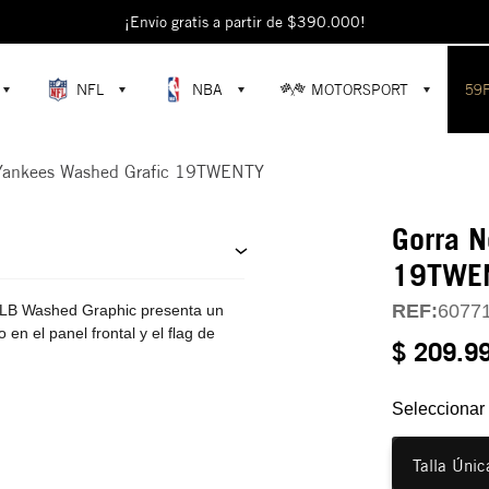
¡Envío gratis a partir de $390.000!
NFL
NBA
MOTORSPORT
59
 Yankees Washed Grafic 19TWENTY
Gorra 
19TWE
REF:
6077
MLB Washed Graphic presenta un
en el panel frontal y el flag de
$ 209.9
Seleccionar 
Talla Únic