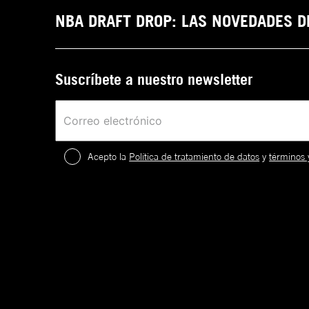
NBA DRAFT DROP: LAS NOVEDADES 
Suscríbete a nuestro newsletter
Acepto la
Política de tratamiento de datos
y
términos 
2
.
¡
c
a