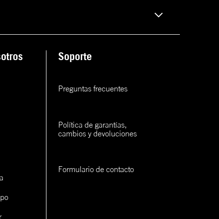
rva
ana
rva
otros
Soporte
rva
Preguntas frecuentes
rva
Política de garantías, 
cambios y devoluciones
Formulario de contacto
a
con un
cerlo
ipo
r