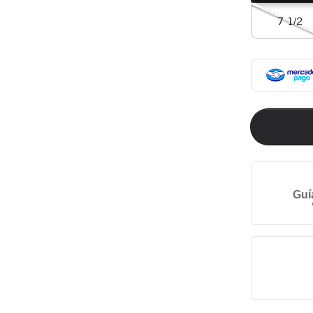
7 1/2
Guí