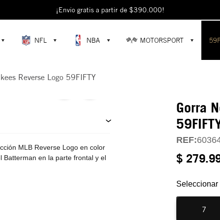
escubre colecciones exclusivas en la tienda oficial de New Era en Colomb
¡Envío gratis a partir de $390.000!
NFL
NBA
MOTORSPORT
59
nkees Reverse Logo 59FIFTY
Gorra N
59FIFT
REF:
6036
ección MLB Reverse Logo en color
$ 279.9
l Batterman en la parte frontal y el
Seleccionar 
7