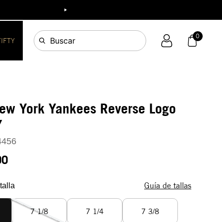
ia!
0
Buscar
FIFTY
ew York Yankees Reverse Logo
Y
4456
90
Guía de tallas
talla
7 1/8
7 1/4
7 3/8