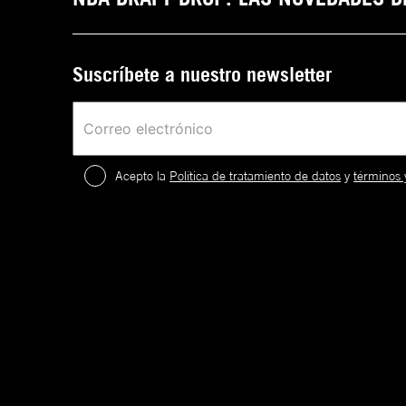
Suscríbete a nuestro newsletter
Acepto la
Política de tratamiento de datos
y
términos 
2
.
¡
c
a