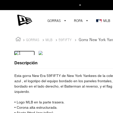
Buscar...
¡D
GORRAS
ROPA
MLB
Gorra New York Ya
GORRAS
MLB
59FIFTY
Descripción
Esta gorra New Era 59FIFTY de New York Yankees de la cole
azul , el logotipo del equipo bordado en los paneles frontales
bordado en el lado derecho, el Batterman al reverso, y el fla
izquierdo.
• Logo MLB en la parte trasera.
• Corona alta estructurada.
• Ajuste fitted (por tallas)