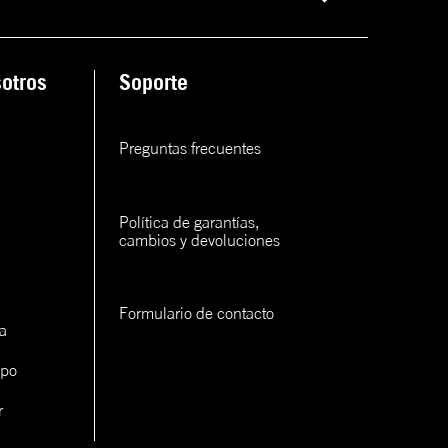
ana
otros
Soporte
rva
rva
Preguntas frecuentes
rva
Política de garantías, 
cambios y devoluciones
Formulario de contacto
a
con un
cerlo
ipo
r