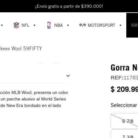
escubre colecciones exclusivas en la tienda oficial de New Era en Colomb
¡Envío gratis a partir de $390.000!
NFL
NBA
MOTORSPORT
59
nkees Wool 59FIFTY
Gorra 
REF:
1178
$ 209.9
cción MLB Wool, presenta un color
, un parche alusivo al World Series
Seleccionar 
g de New Era bordado en el lado
6 7/8
7 3/8