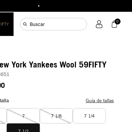
ia!
0
Buscar
FIFTY
New York Yankees Wool 59FIFTY
3651
90
Guía de tallas
talla
7
7 1/8
7 1/4
7 1/2