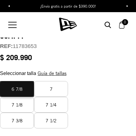
¡Descubre colecciones exclusivas en la tienda oficial de New Era
¡Envío gratis a partir de $390.000!
en Colombia!
Gorra Los Angeles
0
Dodgers Wool
59FIFTY
REF:
11783653
$ 209.990
Guía de tallas
Seleccionar talla
6 7/8
7
7 1/8
7 1/4
7 3/8
7 1/2