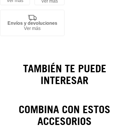
Ver más
Ver más
Envíos y devoluciones
Gorra
Ver más
Los
Angeles
Dodgers
TAMBIÉN TE PUEDE
Wool
INTERESAR
59FIFTY
COMBINA CON ESTOS
ACCESORIOS
CAMBIOS Y DEVOLUCIONES