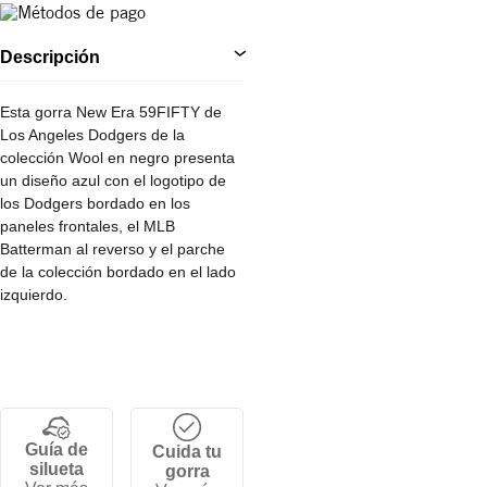
Descripción
Esta gorra New Era 59FIFTY de
Los Angeles Dodgers de la
colección Wool en negro presenta
un diseño azul con el logotipo de
los Dodgers bordado en los
paneles frontales, el MLB
Batterman al reverso y el parche
de la colección bordado en el lado
izquierdo.
• Logo MLB en la parte trasera.
• Corona alta y estructurada de 6
paneles.
• Ajuste fitted (por tallas)
• Visera plana.
Guía de
Cuida tu
• 100% Algodón.
silueta
gorra