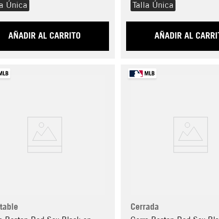
la Única
Talla Única
AÑADIR AL CARRITO
AÑADIR AL CARRI
table
Cerrada