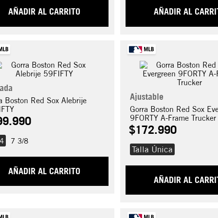
AÑADIR AL CARRITO
AÑADIR AL CARRI
rada
Ajustable
a Boston Red Sox Alebrije
IFTY
Gorra Boston Red Sox Eve
9FORTY A-Frame Trucker
99
.
990
$
172
.
990
/4
7 3/8
Talla Única
AÑADIR AL CARRITO
AÑADIR AL CARRI