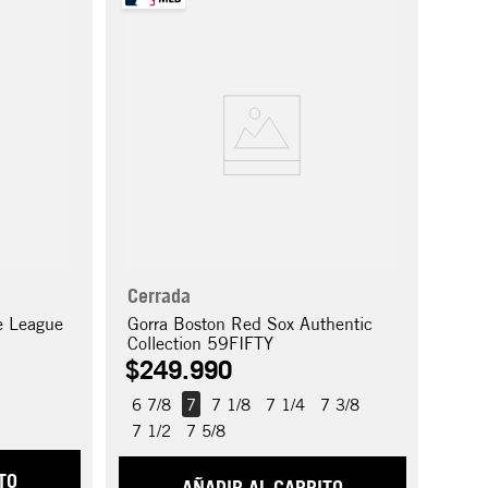
Cerrada
e League
Gorra Boston Red Sox Authentic
Collection 59FIFTY
$
249
.
990
6 7/8
7
7 1/8
7 1/4
7 3/8
7 1/2
7 5/8
TO
AÑADIR AL CARRITO