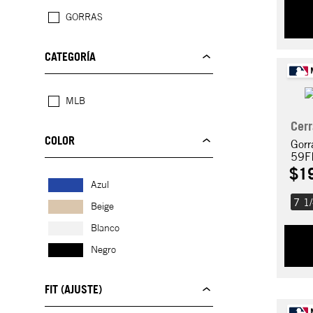
GORRAS
CATEGORÍA
MLB
Cer
COLOR
Gorr
59F
$
1
Azul
7 1
Beige
Blanco
Negro
FIT (AJUSTE)