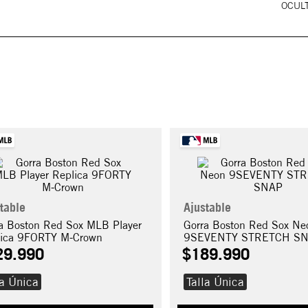
OCULT
table
Ajustable
a Boston Red Sox MLB Player
Gorra Boston Red Sox Ne
lica 9FORTY M-Crown
9SEVENTY STRETCH S
29
.
990
$
189
.
990
la Única
Talla Única