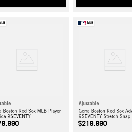
table
Ajustable
a Boston Red Sox MLB Player
Gorra Boston Red Sox Ad
lica 9SEVENTY
9SEVENTY Stretch Snap 
79
.
990
$
219
.
990