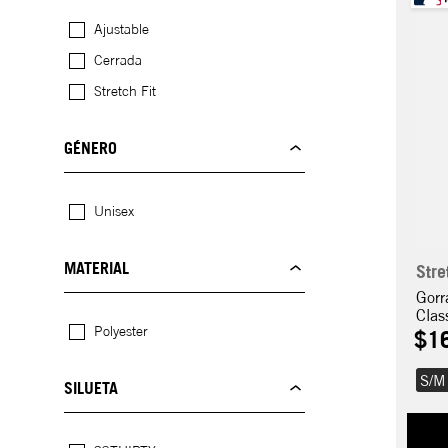
Ajustable
Cerrada
Stretch Fit
GÉNERO
Unisex
MATERIAL
Stre
Gorr
Clas
Polyester
$
1
S/M
SILUETA