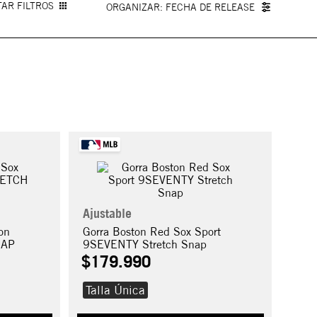
AR FILTROS
FECHA DE RELEASE
Ajustable
on
Gorra Boston Red Sox Sport
NAP
9SEVENTY Stretch Snap
$
179
.
990
Talla Única