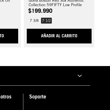
ack On
Gorra Boston Red Sox Authentic
Collection 59FIFTY Low Profile
$
199
.
990
7 3/8
7 1/2
TO
AÑADIR AL CARRITO
otros
Soporte