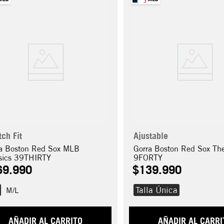
tch Fit
Ajustable
a Boston Red Sox MLB
Gorra Boston Red Sox Th
sics 39THIRTY
9FORTY
69
.
990
$
139
.
990
Talla Única
M/L
AÑADIR AL CARRITO
AÑADIR AL CARRI