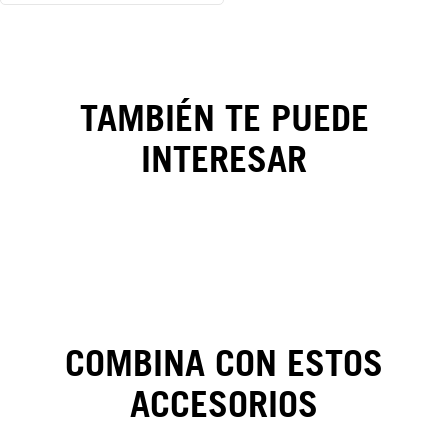
Gorra
TAMBIÉN TE PUEDE
New
INTERESAR
York
Yankees
Food
Graphic
9FORTY
COMBINA CON ESTOS
E-
ACCESORIOS
FRAME