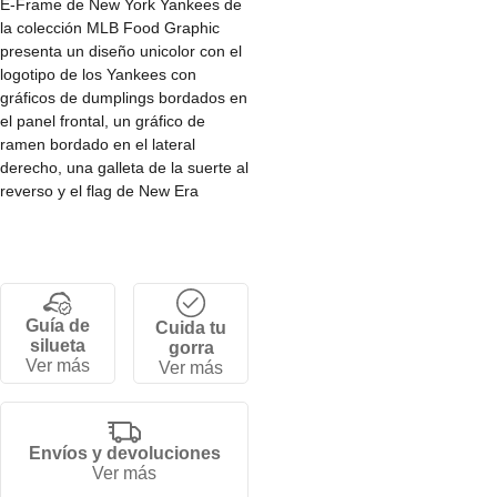
E-Frame de New York Yankees de
la colección MLB Food Graphic
presenta un diseño unicolor con el
logotipo de los Yankees con
gráficos de dumplings bordados en
el panel frontal, un gráfico de
ramen bordado en el lateral
derecho, una galleta de la suerte al
reverso y el flag de New Era
bordado del lado izquierdo.
• Corona Ef estructurada.
• Cierre snapback ajustable.
• 5 paneles.
Guía de
Cuida tu
• Visera curva.
silueta
gorra
• 100% algodón.
Ver más
Ver más
Envíos y devoluciones
Ver más