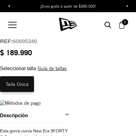
¡Envío gratis a partir de $390.000!
Gorra New York
Yankees Food Graphic
0
9FORTY E-FRAME
REF:
60895349
$ 189.990
Guía de tallas
Seleccionar talla
Talla Única
Descripción
Esta gorra curva New Era 9FORTY