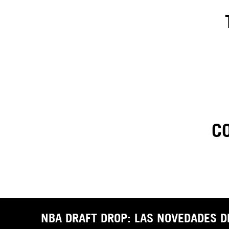
C
1
.
C
t
NBA DRAFT DROP: LAS NOVEDADES 