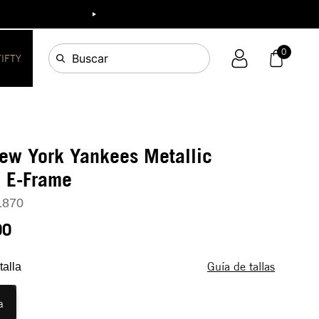
ia!
0
Buscar
FIFTY
ew York Yankees Metallic
 E-Frame
1870
90
Guía de tallas
talla
a