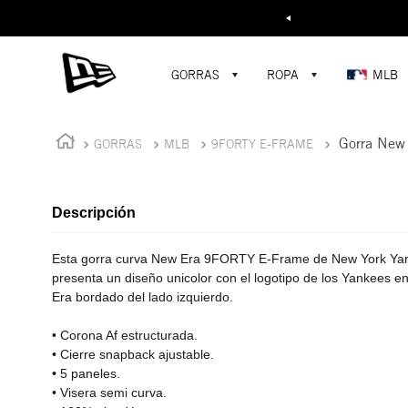
Buscar...
¡D
GORRAS
ROPA
MLB
Gorra New
GORRAS
MLB
9FORTY E-FRAME
Descripción
Esta gorra curva New Era 9FORTY E-Frame de New York Yank
presenta un diseño unicolor con el logotipo de los Yankees en 
Era bordado del lado izquierdo.
• Corona Af estructurada.
• Cierre snapback ajustable.
• 5 paneles.
• Visera semi curva.