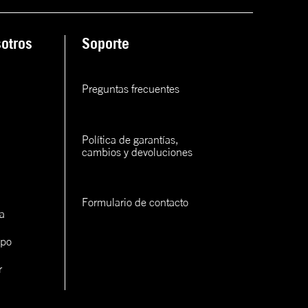
ana
otros
Soporte
rva
rva
Preguntas frecuentes
rva
Política de garantías, 
cambios y devoluciones
Formulario de contacto
a
con un
ipo
cerlo
r