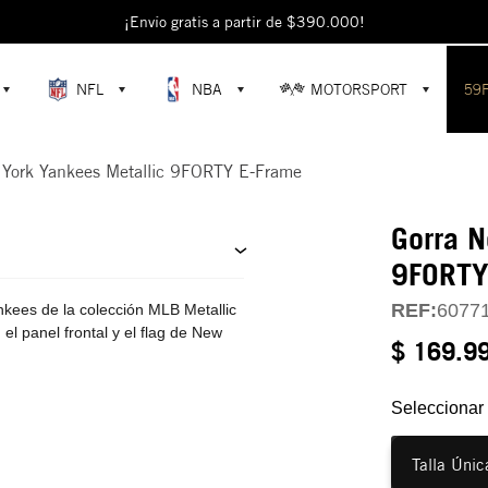
escubre colecciones exclusivas en la tienda oficial de New Era en Colomb
¡Envío gratis a partir de $390.000!
NFL
NBA
MOTORSPORT
59
 York Yankees Metallic 9FORTY E-Frame
Gorra N
9FORTY
REF:
6077
ees de la colección MLB Metallic
el panel frontal y el flag de New
$ 169.9
Seleccionar 
Talla Únic