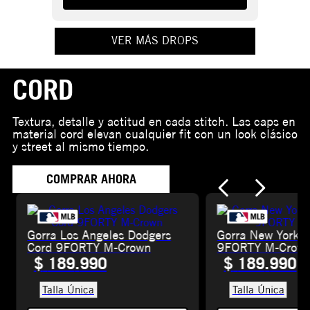
VER MÁS DROPS
CORD
Textura, detalle y actitud en cada stitch. Las caps en
material cord elevan cualquier fit con un look clásico
y street al mismo tiempo.
COMPRAR AHORA
Gorra Los Angeles Dodgers
Gorra New York 
Cord 9FORTY M-Crown
9FORTY M-Crow
$
189
.
990
$
189
.
990
Talla Única
Talla Única