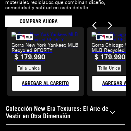
materiales reciclados que combinan diseño,
comodidad y actitud en cada detalle.
COMPRAR AHORA
Gorra New York Yankees MLB
Gorra Chicago Wh
Recycled 9FORTY
MLB Recycled 9
Frame
$
179
.
990
$
179
.
990
Talla Única
Talla Única
AGREGAR AL CARRITO
AGREGAR AL 
Colección New Era Textures: El Arte de
Vestir en Otra Dimensión