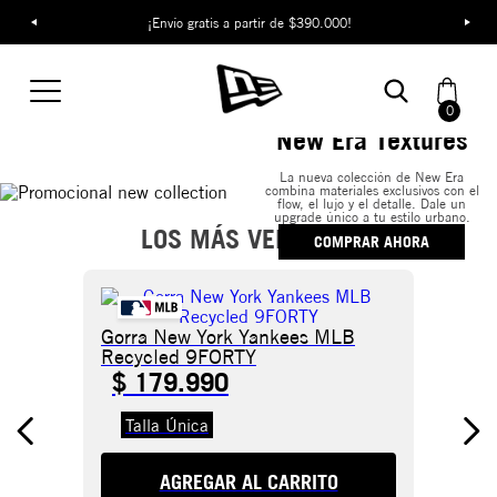
¡Envío gratis a partir de $390.000!
0
New Era Textures
La nueva colección de New Era
combina materiales exclusivos con el
flow, el lujo y el detalle. Dale un
upgrade único a tu estilo urbano.
LOS MÁS VENDIDOS
COMPRAR AHORA
Gorra New York Yankees MLB
Recycled 9FORTY
$
179
.
990
Talla Única
AGREGAR AL CARRITO