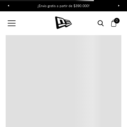
¡Envío gratis a partir de $390.000!
TAMBIÉN TE PUEDE
0
INTERESAR
COMBINA CON ESTOS
ACCESORIOS