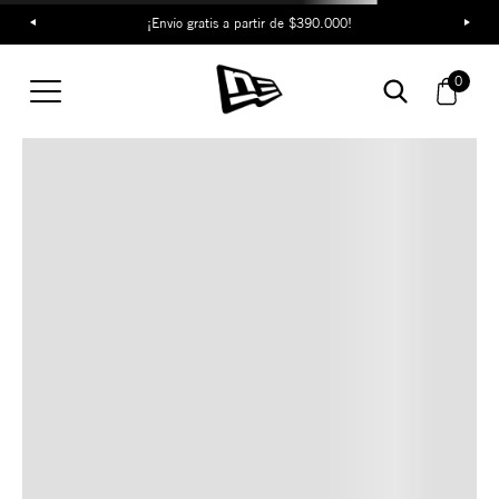
¡Envío gratis a partir de $390.000!
TAMBIÉN TE PUEDE
0
INTERESAR
COMBINA CON ESTOS
ACCESORIOS