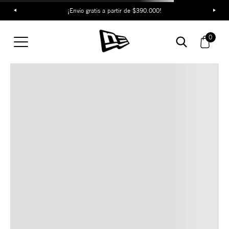
¡Envío gratis a partir de $390.000!
TAMBIÉN TE PUEDE
0
INTERESAR
COMBINA CON ESTOS
ACCESORIOS