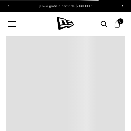
¡Envío gratis a partir de $390.000!
TAMBIÉN TE PUEDE
0
INTERESAR
COMBINA CON ESTOS
ACCESORIOS