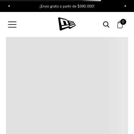
¡Envío gratis a partir de $390.000!
TAMBIÉN TE PUEDE
0
INTERESAR
COMBINA CON ESTOS
ACCESORIOS