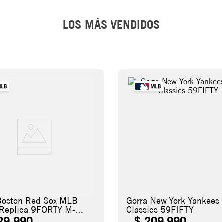
LOS MÁS VENDIDOS
Boston Red Sox MLB
Gorra New York Yankee
 Replica 9FORTY M-
Classics 59FIFTY
29
.
990
$
209
.
990