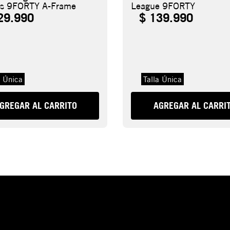
cs 9FORTY A-Frame
League 9FORTY
29
.
990
$
139
.
990
a Única
Talla Única
GREGAR AL CARRITO
AGREGAR AL CARRI