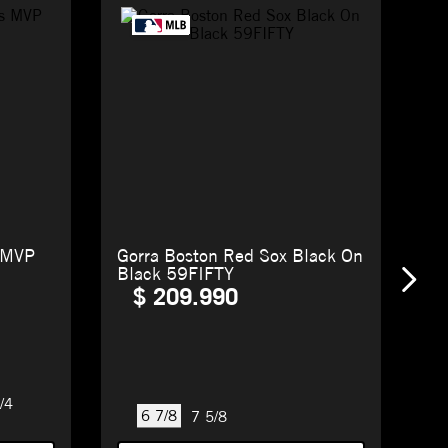
 MVP
Gorra Boston Red Sox Black On
Black 59FIFTY
$
209
.
990
/4
6 7/8
7 5/8