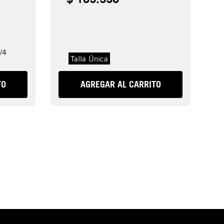
/4
Talla Única
TO
AGREGAR AL CARRITO