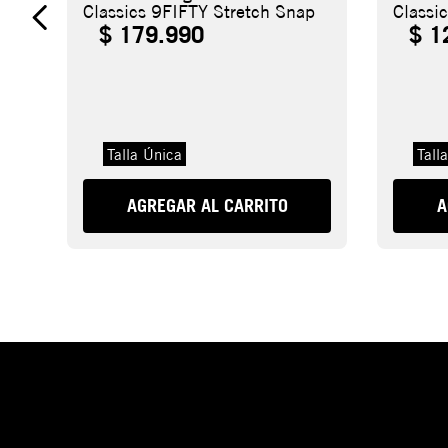
Classics 9FIFTY Stretch Snap
Classi
$
179
.
990
$
1
Talla Única
Tall
AGREGAR AL CARRITO
A