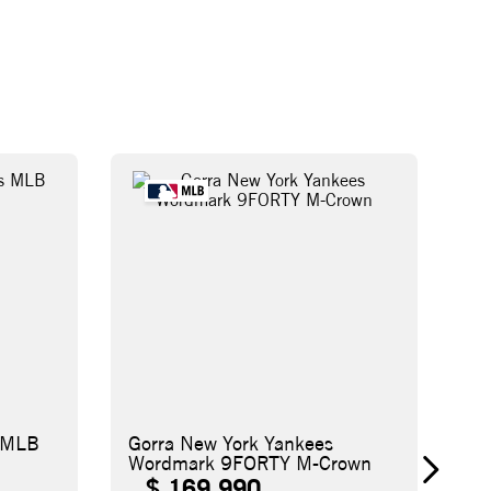
s MLB
Gorra New York Yankees
Wordmark 9FORTY M-Crown
$
169
.
990