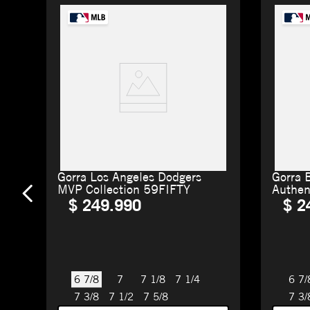
Gorra Los Angeles Dodgers
Gorra 
MVP Collection 59FIFTY
Authen
$
249
.
990
$
2
6 7/8
7
7 1/8
7 1/4
6 7/
7 3/8
7 1/2
7 5/8
7 3/