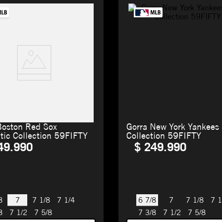
Boston Red Sox
Gorra New York Yankees
tic Collection 59FIFTY
Collection 59FIFTY
49
.
990
$
249
.
990
7
6 7/8
8
7 1/8
7 1/4
7
7 1/8
7 1
8
7 1/2
7 5/8
7 3/8
7 1/2
7 5/8