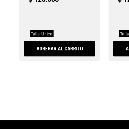
Talla Única
Tall
AGREGAR AL CARRITO
A