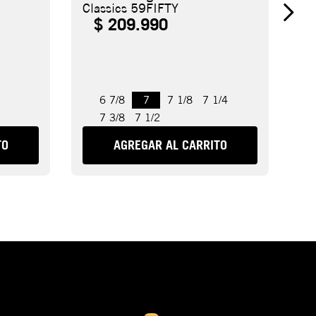
Classics 59FIFTY
$
209
.
990
6 7/8
7
7 1/8
7 1/4
7 3/8
7 1/2
TO
AGREGAR AL CARRITO