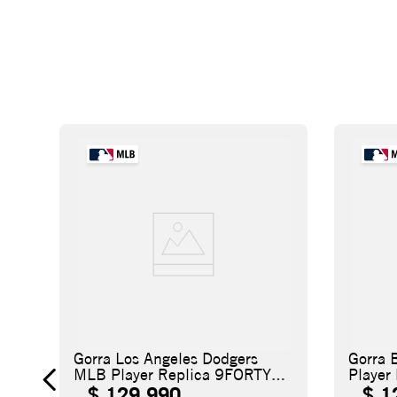
Gorra Los Angeles Dodgers
Gorra 
MLB Player Replica 9FORTY
Player
M-Crown
Crown
$
129
.
990
$
1