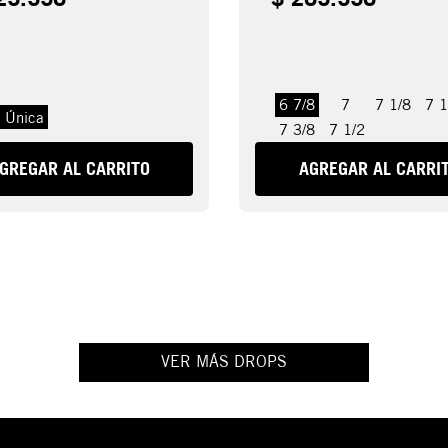
6 7/8
7
7 1/8
7 1
a Única
7 3/8
7 1/2
GREGAR AL CARRITO
AGREGAR AL CARRI
VER MÁS DROPS